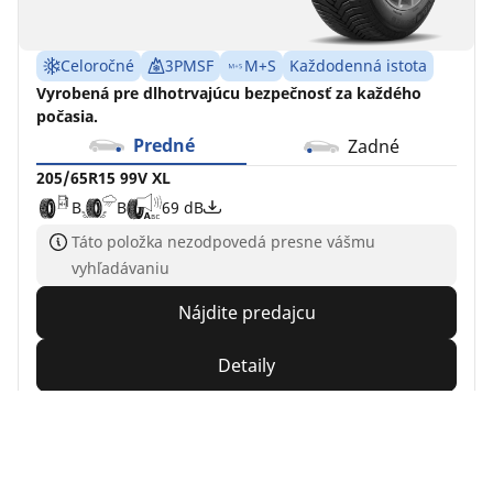
Celoročné
3PMSF
M+S
Každodenná istota
Vyrobená pre dlhotrvajúcu bezpečnosť za každého
počasia.
Predné
Zadné
205/65R15 99V XL
B
B
69 dB
Táto položka nezodpovedá presne vášmu
vyhľadávaniu
Nájdite predajcu
Detaily