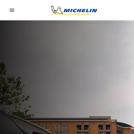
Go to page content
Go to page navigation