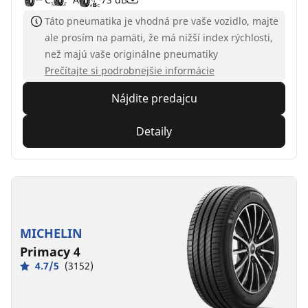
Táto pneumatika je vhodná pre vaše vozidlo, majte
ale prosím na pamäti, že má nižší index rýchlosti,
než majú vaše originálne pneumatiky
Prečítajte si podrobnejšie informácie
Nájdite predajcu
Detaily
MICHELIN
Primacy 4
4.7/5
(3152)