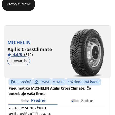
Všetky filtre
205/65R15C
205/65R15
205/65R15
102/100T
94V
99V
XL
C
C
A
A
73 dB
69 dB
MICHELIN
B
B
69 dB
Agilis CrossClimate
4.6/5
(519)
1 Awards
Celoročné
3PMSF
M+S
Každodenná istota
Pneumatika MICHELIN Agilis CrossClimate: Čo
potrebuje vaša firma.
Predné
Zadné
205/65R15C 102/100T
C
A
73 dB