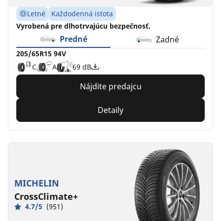
Letné
Každodenná istota
Vyrobená pre dlhotrvajúcu bezpečnosť.
Predné
Zadné
205/65R15 94V
C
A
69 dB
Nájdite predajcu
Detaily
MICHELIN
CrossClimate+
4.7/5
(951)