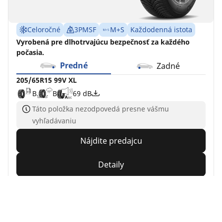
Celoročné
3PMSF
M+S
Každodenná istota
Vyrobená pre dlhotrvajúcu bezpečnosť za každého
počasia.
Predné
Zadné
205/65R15 99V XL
B
B
69 dB
Táto položka nezodpovedá presne vášmu
vyhľadávaniu
Nájdite predajcu
Detaily