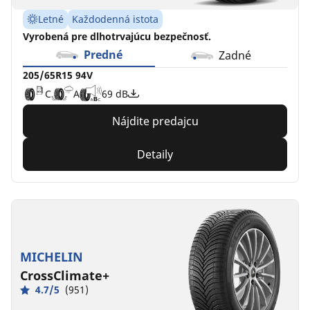
Letné
Každodenná istota
Vyrobená pre dlhotrvajúcu bezpečnosť.
Predné
Zadné
205/65R15 94V
C
A
69 dB
Nájdite predajcu
Detaily
MICHELIN
CrossClimate+
4.7/5
(951)