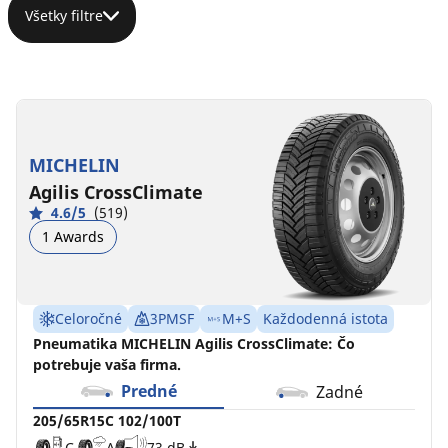
Všetky filtre
205/65R15C
205/65R15
205/65R15
102/100T
94V
99V
XL
C
C
A
A
73 dB
69 dB
MICHELIN
B
B
69 dB
Agilis CrossClimate
4.6/5
(519)
1 Awards
Celoročné
3PMSF
M+S
Každodenná istota
Pneumatika MICHELIN Agilis CrossClimate: Čo
potrebuje vaša firma.
Predné
Zadné
205/65R15C 102/100T
C
A
73 dB