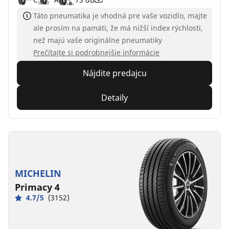
Táto pneumatika je vhodná pre vaše vozidlo, majte
ale prosím na pamäti, že má nižší index rýchlosti,
než majú vaše originálne pneumatiky
Prečítajte si podrobnejšie informácie
Nájdite predajcu
Detaily
MICHELIN
Primacy 4
4.7/5
(3152)