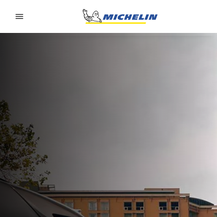
Go to page content
Go to page navigation