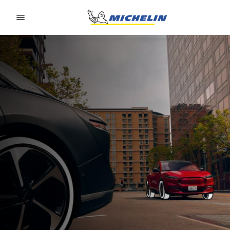
Go to page content
Go to page navigation