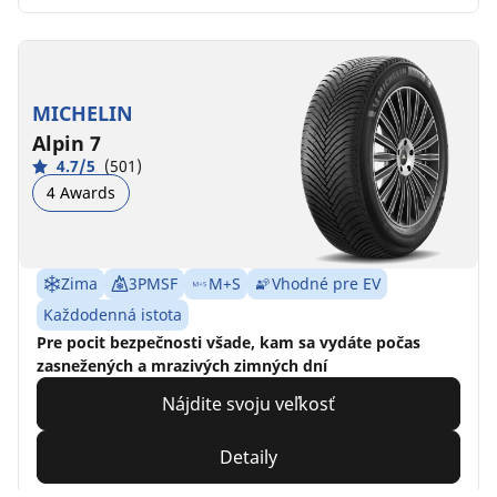
MICHELIN
Alpin 7
4.7/5
(501)
4 Awards
Zima
3PMSF
M+S
Vhodné pre EV
Každodenná istota
Pre pocit bezpečnosti všade, kam sa vydáte počas
zasnežených a mrazivých zimných dní
Nájdite svoju veľkosť
Detaily