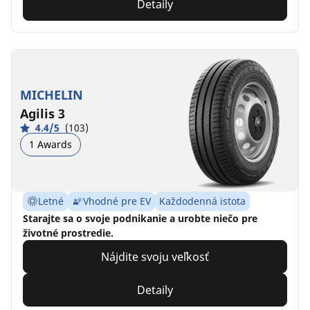
Detaily
MICHELIN
Agilis 3
4.4/5
(103)
1 Awards
Letné
Vhodné pre EV
Každodenná istota
Starajte sa o svoje podnikanie a urobte niečo pre
životné prostredie.
Nájdite svoju veľkosť
Detaily