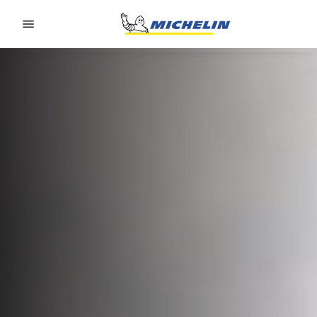
Go to page content
Go to page navigation