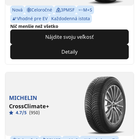
Nová
Celoročné
3PMSF
M+S
Vhodné pre EV
Každodenná istota
Nič menšie než všetko
Nájdite svoju veľkosť
Detaily
MICHELIN
CrossClimate+
4.7/5
(950)