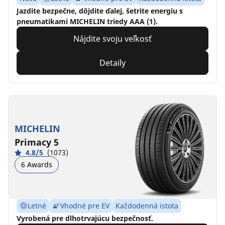
Jazdite bezpečne, dôjdite ďalej, šetrite energiu s
pneumatikami MICHELIN triedy AAA (1).
Nájdite svoju veľkosť
Detaily
MICHELIN
Primacy 5
4.8/5
(1073)
6 Awards
Letné
Vhodné pre EV
Každodenná istota
Vyrobená pre dlhotrvajúcu bezpečnosť.