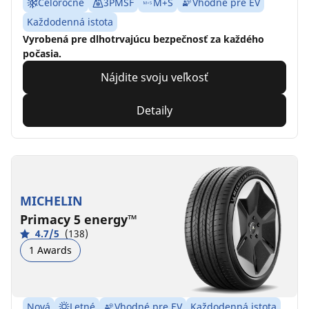
Celoročné
3PMSF
M+S
Vhodné pre EV
Každodenná istota
Vyrobená pre dlhotrvajúcu bezpečnosť za každého
počasia.
Nájdite svoju veľkosť
Detaily
MICHELIN
Primacy 5 energy™
4.7/5
(138)
1 Awards
Nová
Letné
Vhodné pre EV
Každodenná istota