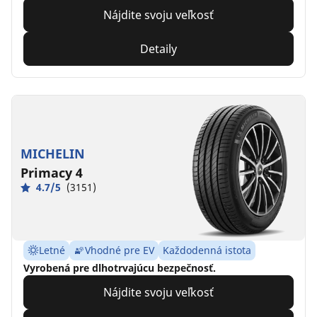
Nájdite svoju veľkosť
Detaily
MICHELIN
Primacy 4
4.7/5
(3151)
Letné
Vhodné pre EV
Každodenná istota
Vyrobená pre dlhotrvajúcu bezpečnosť.
Nájdite svoju veľkosť