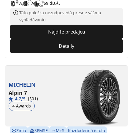
A
A
69 dB
Táto položka nezodpovedá presne vášmu
vyhľadávaniu
Nájdite predajcu
Detaily
MICHELIN
Alpin 7
4.7/5
(501)
4 Awards
Zima
3PMSF
M+S
Každodenná istota