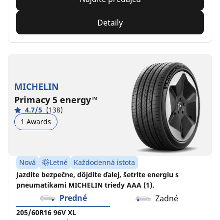
Detaily
MICHELIN
Primacy 5 energy™
4.7/5
(138)
1 Awards
Nová
Letné
Každodenná istota
Jazdite bezpečne, dôjdite ďalej, šetrite energiu s
pneumatikami MICHELIN triedy AAA (1).
Predné
Zadné
205/60R16 96V XL