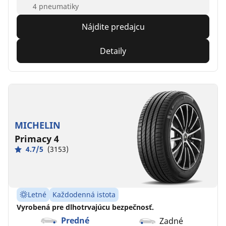
4 pneumatiky
Nájdite predajcu
Detaily
MICHELIN
Primacy 4
4.7/5
(3153)
Letné
Každodenná istota
Vyrobená pre dlhotrvajúcu bezpečnosť.
Predné
Zadné