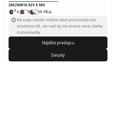
205/60R16 92V E MO
A
B
68 dB
Na svoje vozidlo môžete obuť pneumatiky bez
označenia OE, ale mali by ste prezuť naraz všetky
4 pneumatiky
Nájdite predajcu
Detaily
MICHELIN
CrossClimate+
4.7/5
(952)