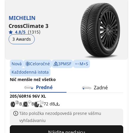
MICHELIN
CrossClimate 3
4.8/5
(1315)
3 Awards
Nová
Celoročné
3PMSF
M+S
Každodenná istota
Nič menšie než všetko
Predné
Zadné
205/60R16 96V XL
B
B
72 dB
Táto položka nezodpovedá presne vášmu
vyhľadávaniu
Nájdite predajcu