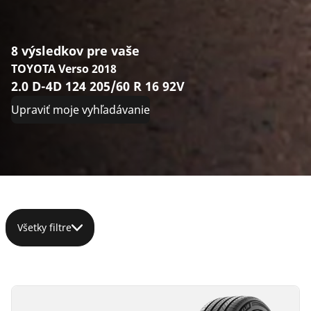
8 výsledkov pre vaše
TOYOTA Verso 2018
2.0 D-4D 124 205/60 R 16 92V
Upraviť moje vyhľadávanie
Všetky filtre
205/60R16
205/60R16
205/60R16
205/60R16
205/60R16
205/60R16
205/60R16
205/60R16
92V
96V
96V
96H
96H
92V
96H
92H