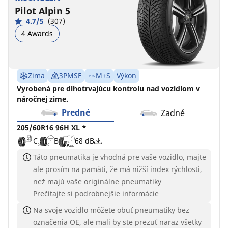
Pilot Alpin 5
4.7/5
(307)
4 Awards
Zima
3PMSF
M+S
Výkon
Vyrobená pre dlhotrvajúcu kontrolu nad vozidlom v
náročnej zime.
Predné
Zadné
205/60R16 96H XL *
C
B
68 dB
Táto pneumatika je vhodná pre vaše vozidlo, majte
ale prosím na pamäti, že má nižší index rýchlosti,
než majú vaše originálne pneumatiky
Prečítajte si podrobnejšie informácie
Na svoje vozidlo môžete obuť pneumatiky bez
označenia OE, ale mali by ste prezuť naraz všetky