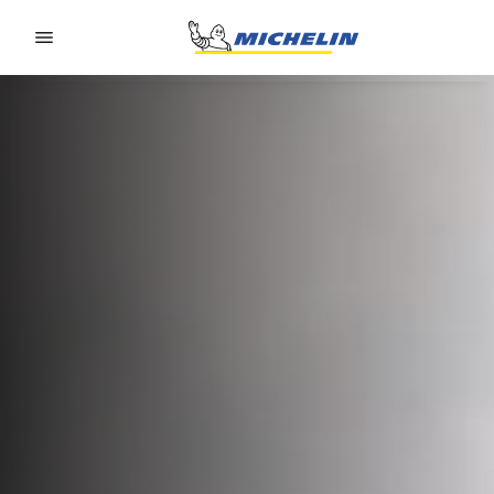
Go to page content
Go to page navigation