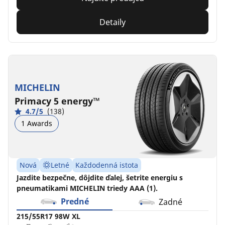
Detaily
MICHELIN
Primacy 5 energy™
4.7/5
(138)
1 Awards
Nová
Letné
Každodenná istota
Jazdite bezpečne, dôjdite ďalej, šetrite energiu s
pneumatikami MICHELIN triedy AAA (1).
Predné
Zadné
215/55R17 98W XL