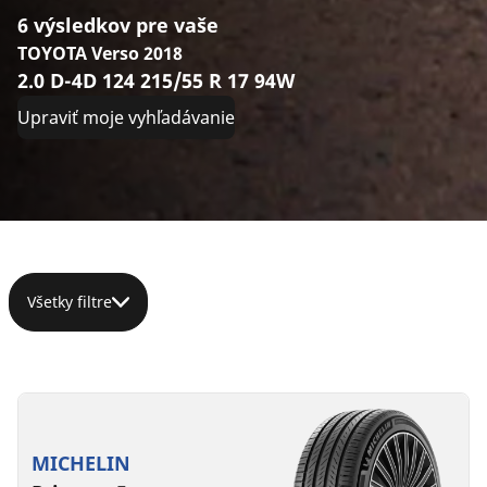
6 výsledkov pre vaše
TOYOTA Verso 2018
2.0 D-4D 124 215/55 R 17 94W
Upraviť moje vyhľadávanie
Všetky filtre
215/55R17
215/55R17
215/55R17
215/55ZR17
215/55R17
215/55R17
94W
94V
98W
(98Y)
98V
94V
XL
XL
XL
AO
B
B
A
B
70 dB
72 dB
MICHELIN
A
C
C
D
A
A
B
B
69 dB
72 dB
71 dB
71 dB