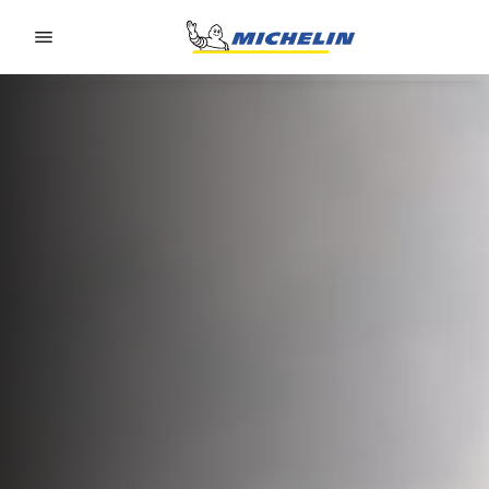
Go to page content
Go to page navigation