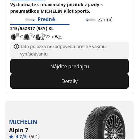
Vychutnajte si maximálny pôžitok z jazdy s
pneumatikou MICHELIN Pilot Sport5.
Predné
Zadné
215/55ZR17 (98Y) XL
C
A
72 dB
Táto položka nezodpovedá presne vášmu
vyhľadávaniu
Nájdite predajcu
Detaily
MICHELIN
Alpin 7
4.7/5
(501)