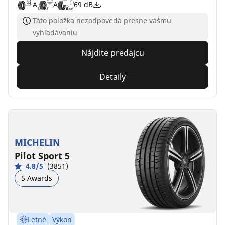
A
A
69 dB
Táto položka nezodpovedá presne vášmu
vyhľadávaniu
Nájdite predajcu
Detaily
MICHELIN
Pilot Sport 5
4.8/5
(3851)
5 Awards
Letné
Výkon