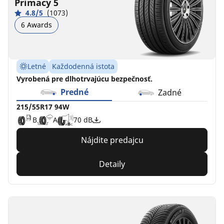
Primacy 5
4.8/5
(1073)
6 Awards
Letné
Každodenná istota
Vyrobená pre dlhotrvajúcu bezpečnosť.
Predné
Zadné
215/55R17 94W
B
A
70 dB
Nájdite predajcu
Detaily