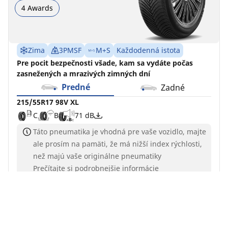
4 Awards
Zima
3PMSF
M+S
Každodenná istota
Pre pocit bezpečnosti všade, kam sa vydáte počas
zasnežených a mrazivých zimných dní
Predné
Zadné
215/55R17 98V XL
C
B
71 dB
Táto pneumatika je vhodná pre vaše vozidlo, majte
ale prosím na pamäti, že má nižší index rýchlosti,
než majú vaše originálne pneumatiky
Prečítajte si podrobnejšie informácie
Nájdite predajcu
Detaily