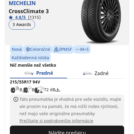
MICHELIN
CrossClimate 3
4.8/5
(1315)
3 Awards
Nová
Celoročné
3PMSF
M+S
Každodenná istota
Nič menšie než všetko
Predné
Zadné
215/55R17 94V
B
B
72 dB
Táto pneumatika je vhodná pre vaše vozidlo, majte
ale prosím na pamäti, že má nižší index rýchlosti,
než majú vaše originálne pneumatiky
Prečítajte si podrobnejšie informácie
Nájdite predajcu