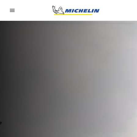
Go to page content
Go to page navigation