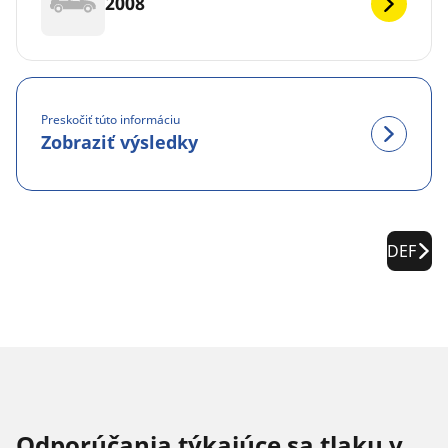
2008
Preskočiť túto informáciu
Zobraziť výsledky
DEF
Odporúčania týkajúce sa tlaku v