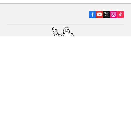
Pneumatiky pre osobné vozidlá, suv a
dodávky
Predajcov
Asistencia