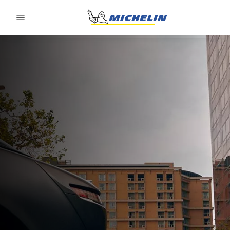
Go to page content
Go to page navigation