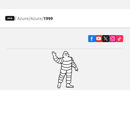
/
Azure
Azure
1999
Pneumatiky pre osobné vozidlá, suv a
dodávky
Predajcov