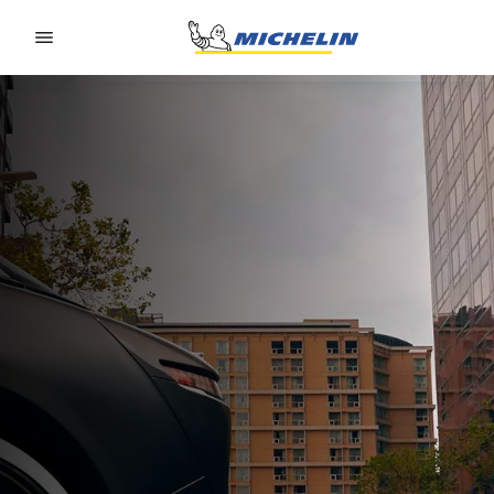
Go to page content
Go to page navigation