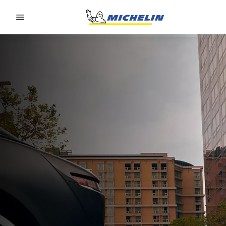
Go to page content
Go to page navigation