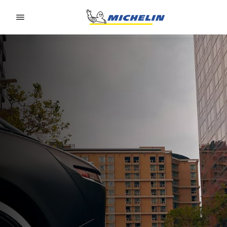
Go to page content
Go to page navigation