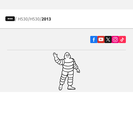
/
H530
H530
2013
Pneumatiky pre osobné vozidlá, suv a
dodávky
Predajcov