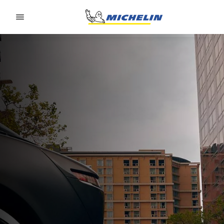
Go to page content
Go to page navigation