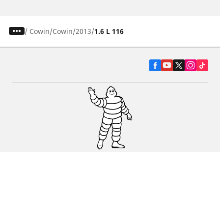
/
Cowin
Cowin
2013
1.6 L 116
Pneumatiky pre osobné vozidlá, suv a
dodávky
Predajcov