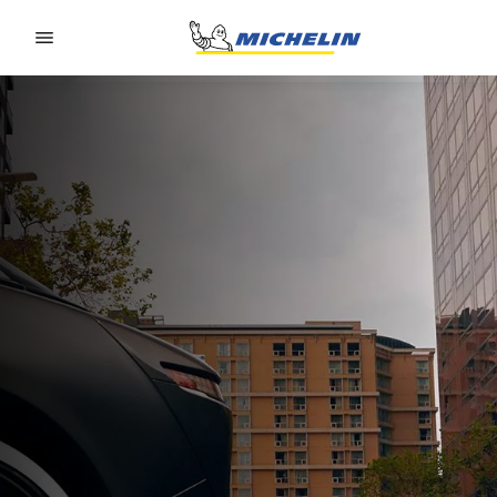
Go to page content
Go to page navigation