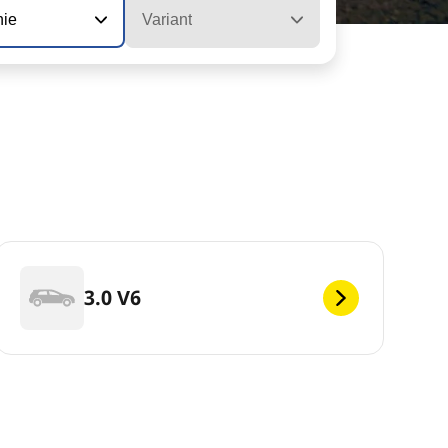
nie
Variant
3.0 V6