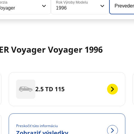
erzia
Rok Výroby Modelu
Prevede
oyager
1996
ER Voyager Voyager 1996
2.5 TD 115
Preskočiť túto informáciu
Zobraziť výsledky