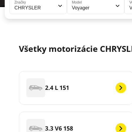
Značky
Model
V
CHRYSLER
Voyager
V
Všetky motorizácie CHRYSL
2.4 L 151
3.3 V6 158