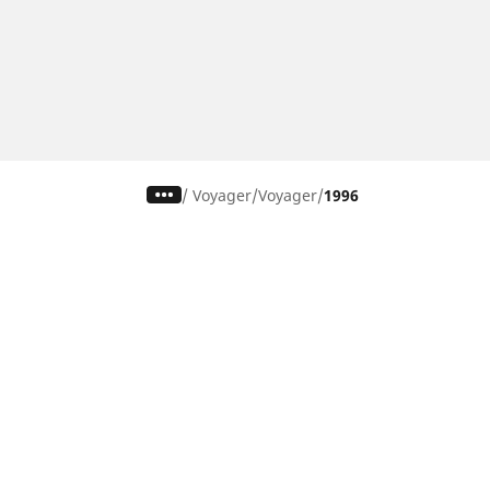
/
Voyager
Voyager
1996
Pneumatiky pre osobné vozidlá,
suv a dodávky
Nájdite si ideálnu pneumatiku
Prehliadajte podľa značiek áut
Prehliadajte podľa typu vozidla
Prehliadajte podľa produktového radu