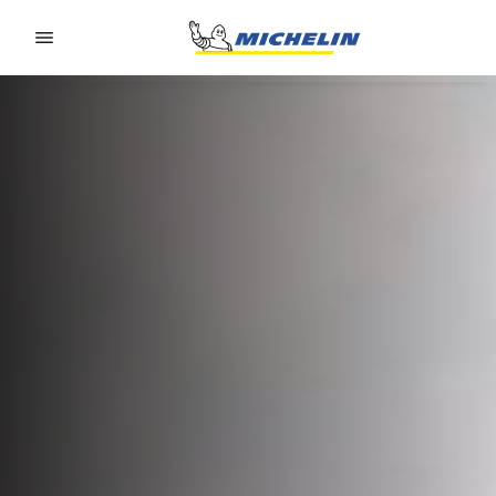
Go to page content
Go to page navigation