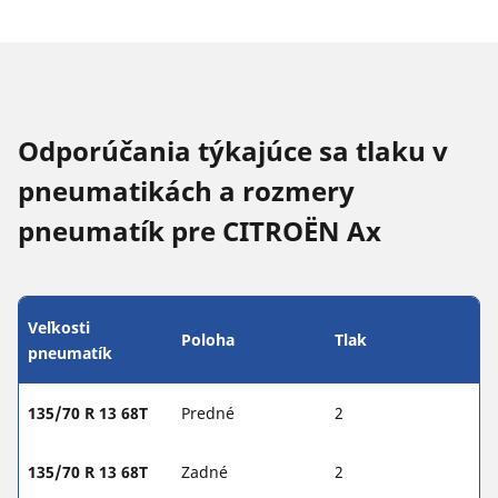
Odporúčania týkajúce sa tlaku v
pneumatikách a rozmery
pneumatík pre CITROËN Ax
Veľkosti
Poloha
Tlak
pneumatík
135/70 R 13 68T
Predné
2
135/70 R 13 68T
Zadné
2