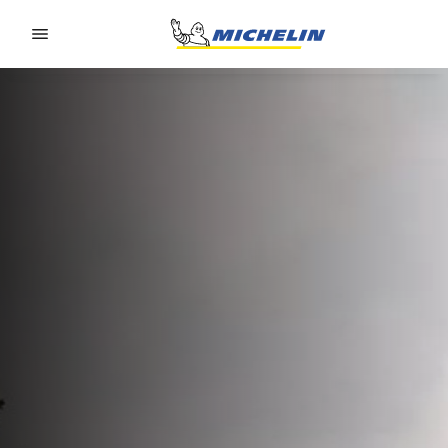
Go to page content
Go to page navigation