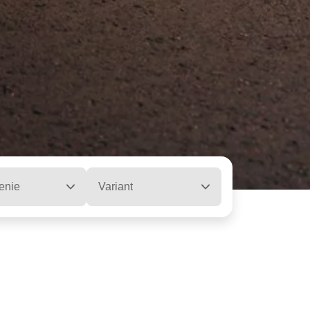
enie
Variant