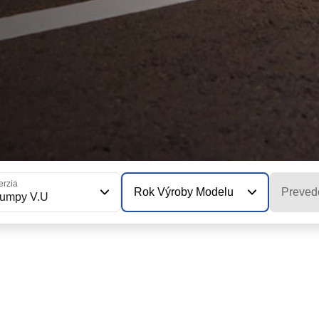
erzia
Rok Výroby Modelu
Preved
umpy V.U