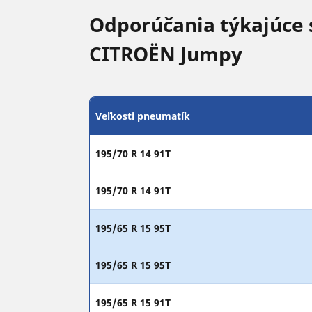
Odporúčania týkajúce 
CITROËN Jumpy
Veľkosti pneumatík
195/70 R 14 91T
195/70 R 14 91T
195/65 R 15 95T
195/65 R 15 95T
195/65 R 15 91T