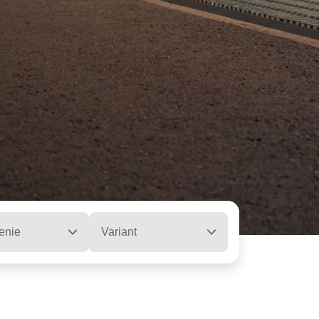
enie
Variant