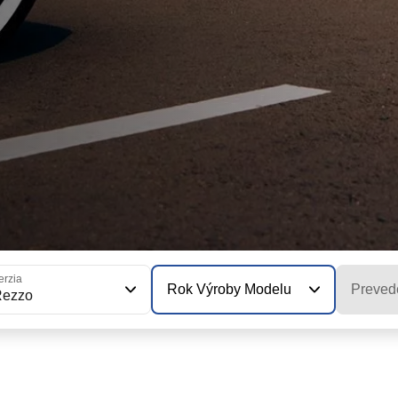
erzia
Rok Výroby Modelu
Preved
Rezzo