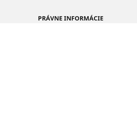
PRÁVNE INFORMÁCIE
Zobrazené indexy nosnosti a rýchlosti sa môžu 
kvalifikovaný odborník poradiť:
1. Informuje vás, ak sa index nosnosti alebo rýc
2. Stanoví, či je potrebné upraviť tlak hustenia
/
Rezzo
Rezzo