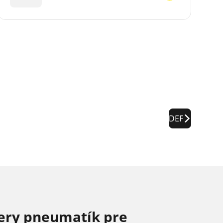
DEF
ery pneumatík pre