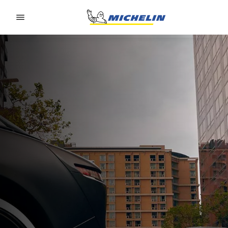
Go to page content
Go to page navigation