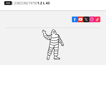
/
238
238
1979
1.2 L 43
Pneumatiky pre osobné vozidlá, suv a
dodávky
Predajcov
Asistencia