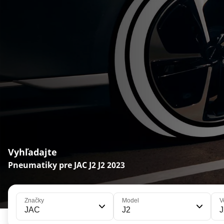
Vyhľadajte
Pneumatiky pre JAC J2 J2 2023
Značky
Model
V
JAC
J2
J