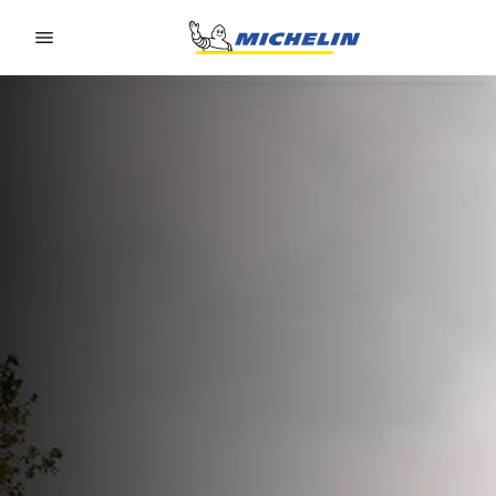
Go to page content
Go to page navigation