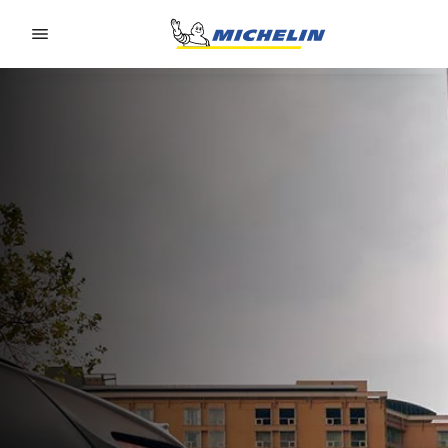
Go to page content
Go to page navigation