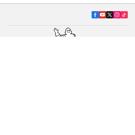
Pneumatiky pre osobné vozidlá, suv a
dodávky
Predajcov
Asistencia