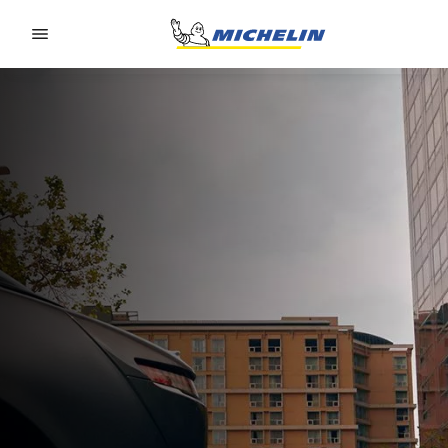
Go to page content
Go to page navigation