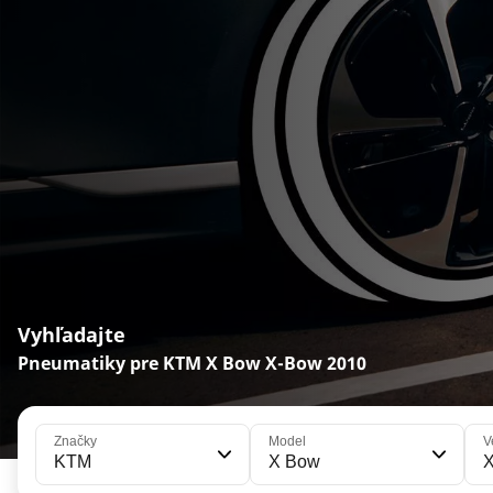
Vyhľadajte
Pneumatiky pre KTM X Bow X-Bow 2010
Značky
Model
V
KTM
X Bow