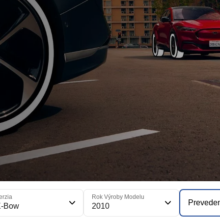
erzia
Rok Výroby Modelu
Prevede
X-Bow
2010