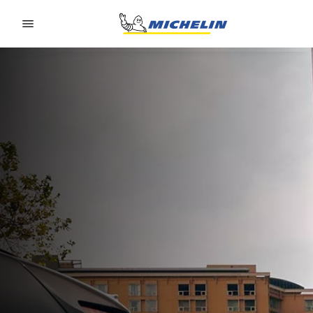
Go to page content
Go to page navigation