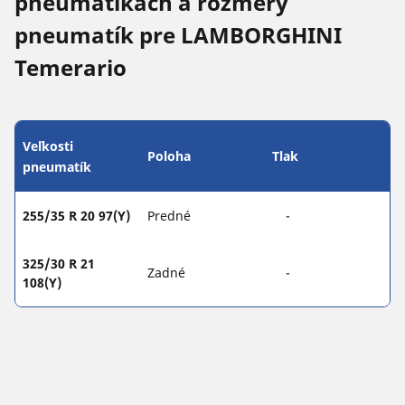
pneumatikách a rozmery
pneumatík pre LAMBORGHINI
Temerario
Veľkosti
Poloha
Tlak
pneumatík
255/35 R 20 97(Y)
Predné
-
325/30 R 21
Zadné
-
108(Y)