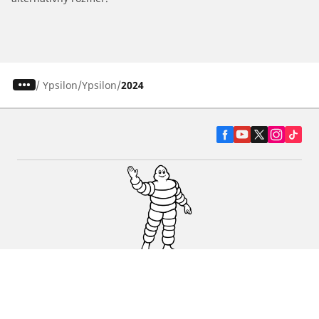
/
Ypsilon
Ypsilon
2024
Pneumatiky pre osobné vozidlá, suv a
dodávky