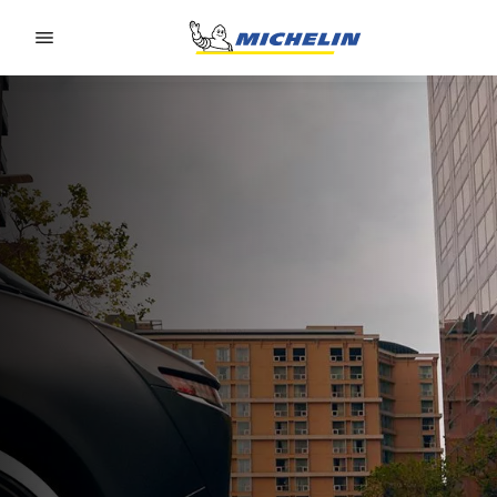
Go to page content
Go to page navigation