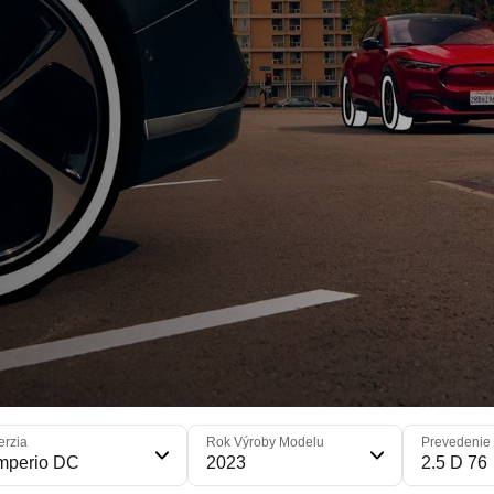
erzia
Rok Výroby Modelu
Prevedenie
mperio DC
2023
2.5 D 76