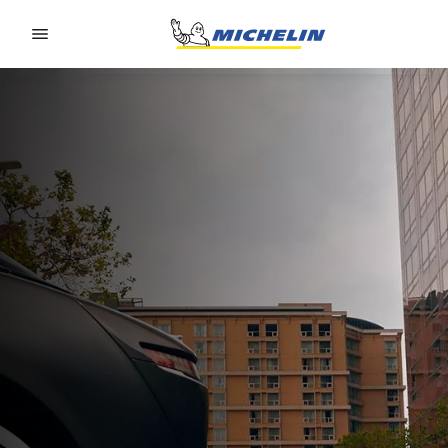
Go to page content
Go to page navigation