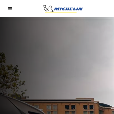
Go to page content
Go to page navigation