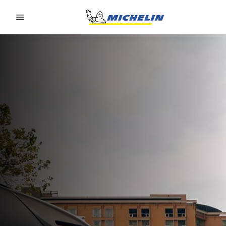
Go to page content
Go to page navigation