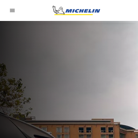
Go to page content
Go to page navigation