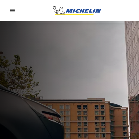
Go to page content
Go to page navigation