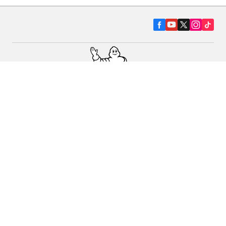
Pneumatiky pre osobné vozidlá, suv a
dodávky
Predajcov
Asistencia