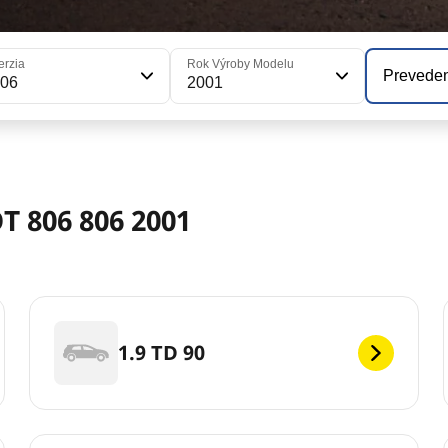
erzia
Rok Výroby Modelu
Prevede
806
2001
 806 806 2001
1.9 TD 90