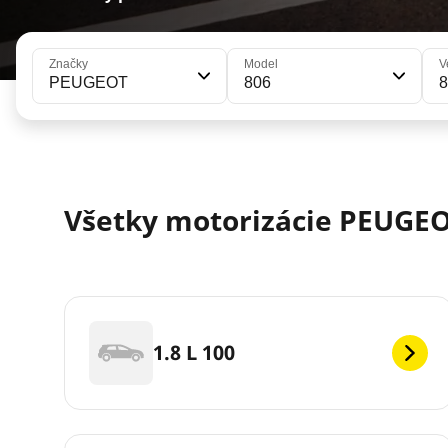
Značky
Model
V
PEUGEOT
806
Všetky motorizácie PEUGEOT
1.8 L 100