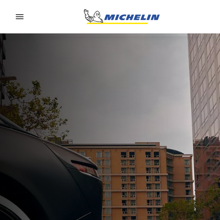
Go to page content
Go to page navigation