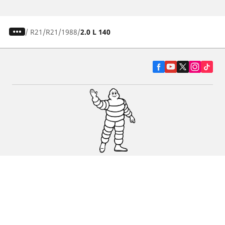
/
R21
R21
1988
2.0 L 140
Pneumatiky pre osobné vozidlá, suv a
dodávky
Predajcov