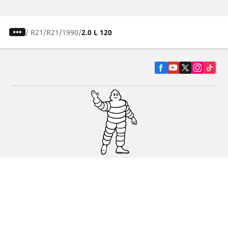
/
R21
R21
1990
2.0 L 120
Pneumatiky pre osobné vozidlá, suv a
dodávky
Predajcov