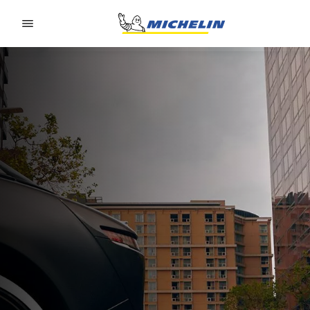
Go to page content
Go to page navigation