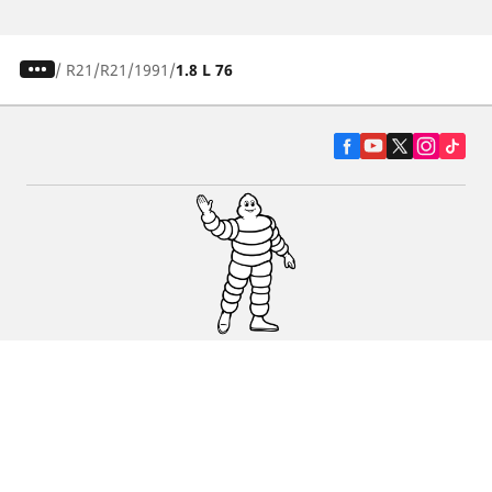
/
R21
R21
1991
1.8 L 76
Pneumatiky pre osobné vozidlá, suv a
dodávky
Predajcov