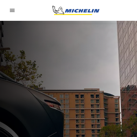
Go to page content
Go to page navigation