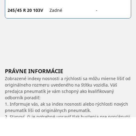
245/45 R 20 103V
Zadné
-
PRÁVNE INFORMÁCIE
Zobrazené indexy nosnosti a rýchlosti sa môžu mierne líšiť od
originálneho rozmeru uvedeného na štítku vozidla. Váš
predajca pneumatík je vám schopný ako kvalifikovaný
odborník poradiť:
1. Informuje vás, ak sa index nosnosti alebo rýchlosti nových
pneumatík líši od originálnych pneumatík.
2. Stanoví, či je potrebné upraviť tlak hustenia pre ponúknutý
alternatívny rozmer.