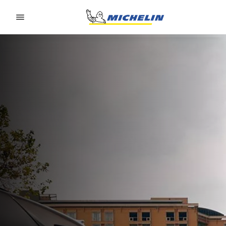
Go to page content
Go to page navigation