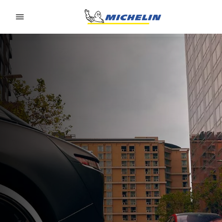
Go to page content
Go to page navigation