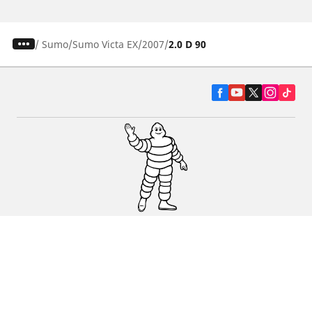
/
Sumo
Sumo Victa EX
2007
2.0 D 90
Pneumatiky pre osobné vozidlá, suv a
dodávky
Predajcov