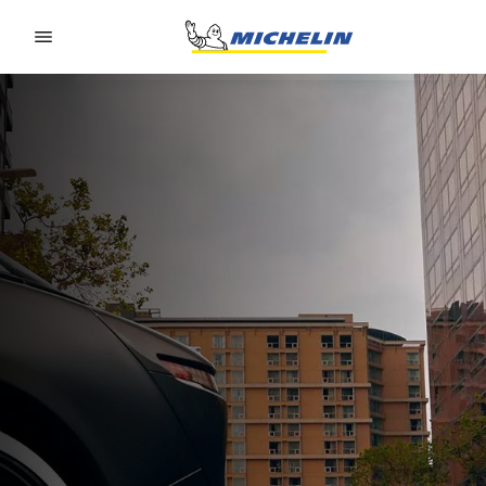
Go to page content
Go to page navigation