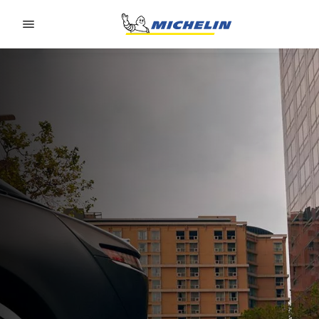
Go to page content
Go to page navigation