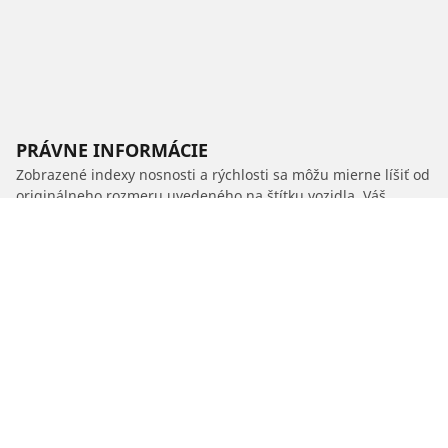
PRÁVNE INFORMÁCIE
Zobrazené indexy nosnosti a rýchlosti sa môžu mierne líšiť od
originálneho rozmeru uvedeného na štítku vozidla. Váš
predajca pneumatík je vám schopný ako kvalifikovaný
odborník poradiť:
1. Informuje vás, ak sa index nosnosti alebo rýchlosti nových
pneumatík líši od originálnych pneumatík.
2. Stanoví, či je potrebné upraviť tlak hustenia pre ponúknutý
alternatívny rozmer.
/
S70
S70