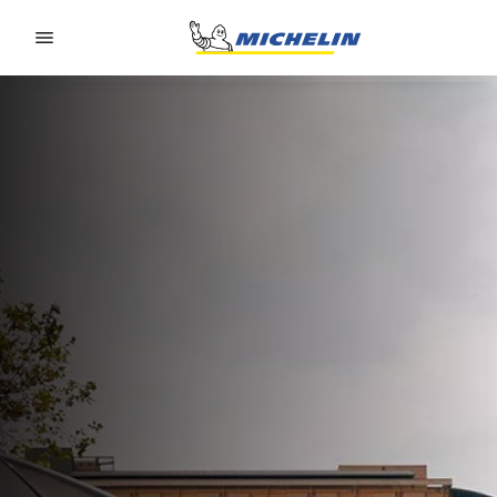
Go to page content
Go to page navigation