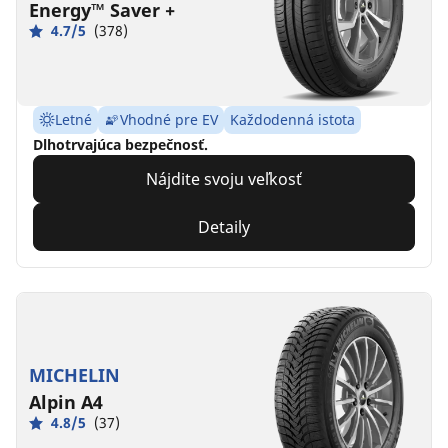
Energy™ Saver +
4.7/5
(378)
Letné
Vhodné pre EV
Každodenná istota
Dlhotrvajúca bezpečnosť.
Nájdite svoju veľkosť
Detaily
MICHELIN
Alpin A4
4.8/5
(37)