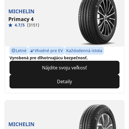
MICHELIN
Primacy 4
4.7/5
(3151)
Letné
Vhodné pre EV
Každodenná istota
Vyrobená pre dlhotrvajúcu bezpečnosť.
Nájdite svoju veľkosť
Detaily
MICHELIN