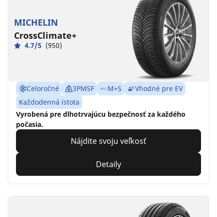
MICHELIN
CrossClimate+
4.7/5
(950)
Celoročné
3PMSF
M+S
Vhodné pre EV
Každodenná istota
Vyrobená pre dlhotrvajúcu bezpečnosť za každého
počasia.
Nájdite svoju veľkosť
Detaily