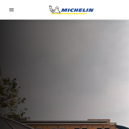
Go to page content
Go to page navigation