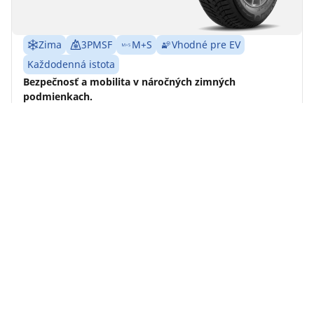
Zima
3PMSF
M+S
Vhodné pre EV
Každodenná istota
Bezpečnosť a mobilita v náročných zimných
podmienkach.
Nájdite svoju veľkosť
Detaily
Home
Auto
TRP 4W