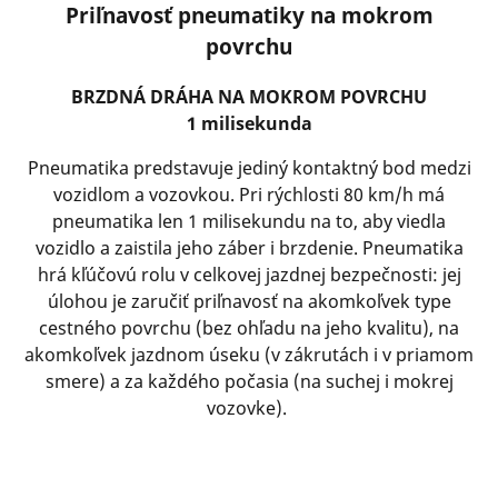
Priľnavosť pneumatiky na mokrom
povrchu
BRZDNÁ DRÁHA NA MOKROM POVRCHU
1 milisekunda
Pneumatika predstavuje jediný kontaktný bod medzi
vozidlom a vozovkou. Pri rýchlosti 80 km/h má
pneumatika len 1 milisekundu na to, aby viedla
vozidlo a zaistila jeho záber i brzdenie. Pneumatika
hrá kľúčovú rolu v celkovej jazdnej bezpečnosti: jej
úlohou je zaručiť priľnavosť na akomkoľvek type
cestného povrchu (bez ohľadu na jeho kvalitu), na
akomkoľvek jazdnom úseku (v zákrutách i v priamom
smere) a za každého počasia (na suchej i mokrej
vozovke).