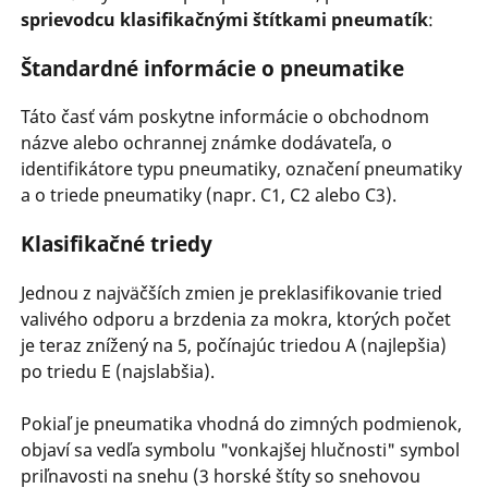
sprievodcu klasifikačnými štítkami pneumatík
:
Štandardné informácie o pneumatike
Táto časť vám poskytne informácie o obchodnom
názve alebo ochrannej známke dodávateľa, o
identifikátore typu pneumatiky, označení pneumatiky
a o triede pneumatiky (napr. C1, C2 alebo C3).
Klasifikačné triedy
Jednou z najväčších zmien je preklasifikovanie tried
valivého odporu a brzdenia za mokra, ktorých počet
je teraz znížený na 5, počínajúc triedou A (najlepšia)
po triedu E (najslabšia).
Pokiaľ je pneumatika vhodná do zimných podmienok,
objaví sa vedľa symbolu "vonkajšej hlučnosti" symbol
priľnavosti na snehu (3 horské štíty so snehovou