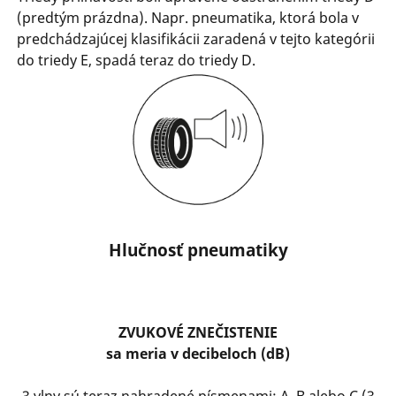
(predtým prázdna). Napr. pneumatika, ktorá bola v
predchádzajúcej klasifikácii zaradená v tejto kategórii
do triedy E, spadá teraz do triedy D.
Hlučnosť pneumatiky
ZVUKOVÉ ZNEČISTENIE
sa meria v decibeloch (dB)
3 vlny sú teraz nahradené písmenami: A, B alebo C (3