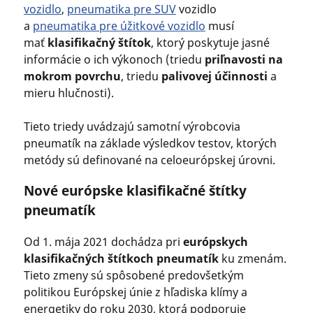
vozidlo
,
pneumatika pre SUV
vozidlo
a
pneumatika pre úžitkové vozidlo
musí
mať
klasifikačný štítok
, ktorý poskytuje jasné
informácie o ich výkonoch (triedu
priľnavosti na
mokrom povrchu
, triedu
palivovej účinnosti
a
mieru hlučnosti).
Tieto triedy uvádzajú samotní výrobcovia
pneumatík na základe výsledkov testov, ktorých
metódy sú definované na celoeurópskej úrovni.
Nové európske klasifikačné štítky
pneumatík
Od 1. mája 2021 dochádza pri
európskych
klasifikačných štítkoch pneumatík
ku zmenám.
Tieto zmeny sú spôsobené predovšetkým
politikou Európskej únie z hľadiska klímy a
energetiky do roku 2030, ktorá podporuje