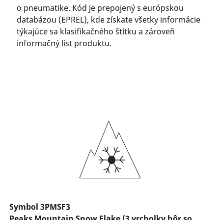
o pneumatike. Kód je prepojený s európskou
databázou (EPREL), kde získate všetky informácie
týkajúce sa klasifikačného štítku a zároveň
informačný list produktu.
Symbol 3PMSF3
Peaks Mountain Snow Flake (3 vrcholky hôr so