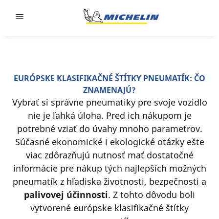
Go to page content
Go to page navigation
EURÓPSKE KLASIFIKAČNÉ ŠTÍTKY PNEUMATÍK: ČO
ZNAMENAJÚ?
Vybrať si správne pneumatiky pre svoje vozidlo
nie je ľahká úloha. Pred ich nákupom je
potrebné vziať do úvahy mnoho parametrov.
Súčasné ekonomické i ekologické otázky ešte
viac zdôrazňujú nutnosť mať dostatočné
informácie pre nákup tých najlepších možných
pneumatík z hľadiska životnosti, bezpečnosti a
palivovej účinnosti
. Z tohto dôvodu boli
vytvorené európske klasifikačné štítky