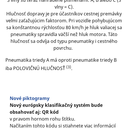
vlny = C).
Hlučnosť dopravy je pre účastníkov cestnej premávky
veľmi zaťažujúcim faktorom. Pri vozidle pohybujúcom
sa konštantnou rýchlosťou 80 km/h je hluk valiacej sa
pneumatiky spravidla väčší než hluk motora. Táto
hlučnosť sa odvíja od typu pneumatiky i cestného
povrchu.
Pneumatika triedy A má oproti pneumatike triedy B
(3)
iba POLOVIČNÚ HLUČNOSŤ
.
Nové piktogramy
Nový európsky klasifikačný systém bude
obsahovať aj: QR kód
v pravom hornom rohu štítku.
Načítaním tohto kódu si stiahnete viac informácií