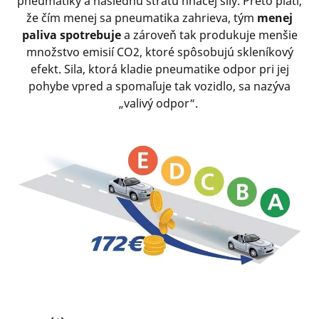
pneumatiky a následnú stratu hnacej sily. Preto platí,
že čím menej sa pneumatika zahrieva, tým
menej
paliva spotrebuje
a zároveň tak produkuje menšie
množstvo emisií CO2, ktoré spôsobujú skleníkový
efekt. Sila, ktorá kladie pneumatike odpor pri jej
pohybe vpred a spomaľuje tak vozidlo, sa nazýva
„valivý odpor“.