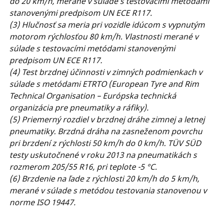
do 20 km/h, merané v súlade s testovacími metódami
stanovenými predpisom UN ECE R117.
(3) Hlučnosť sa meria pri vozidle idúcom s vypnutým
motorom rýchlosťou 80 km/h. Vlastnosti merané v
súlade s testovacími metódami stanovenými
predpisom UN ECE R117.
(4) Test brzdnej účinnosti v zimných podmienkach v
súlade s metódami ETRTO (European Tyre and Rim
Technical Organisation – Európska technická
organizácia pre pneumatiky a ráfiky).
(5) Priemerný rozdiel v brzdnej dráhe zimnej a letnej
pneumatiky. Brzdná dráha na zasneženom povrchu
pri brzdení z rýchlosti 50 km/h do 0 km/h. TÜV SÜD
testy uskutočnené v roku 2013 na pneumatikách s
rozmerom 205/55 R16, pri teplote -5 °C.
(6) Brzdenie na ľade z rýchlosti 20 km/h do 5 km/h,
merané v súlade s metódou testovania stanovenou v
norme ISO 19447.