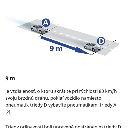
9 m
je vzdialenosť, o ktorú skrátite pri rýchlosti 80 km/h
svoju brzdnú dráhu, pokiaľ vozidlo namiesto
pneumatík triedy D vybavíte pneumatikami triedy A
(2)
.
Triedy priľnavosti boli upravené odstránením triedy D