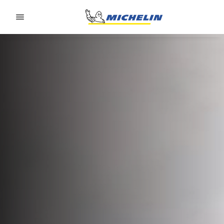
Go to page content
Go to page navigation