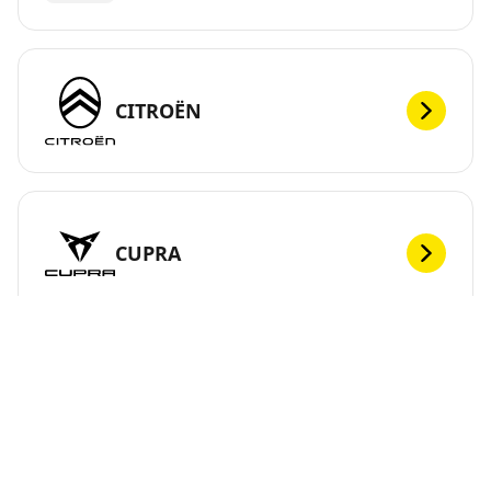
CITROËN
CUPRA
DEF
Potrebujete vymeniť pneumatiky? Nech už máte
akékoľvek vozidlo, z našej širokej ponuky pneumatík