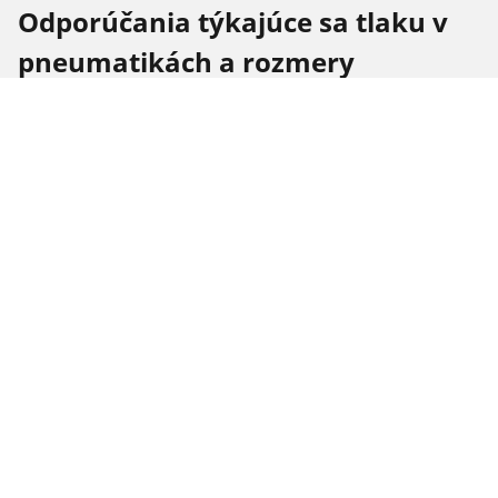
Odporúčania týkajúce sa tlaku v
pneumatikách a rozmery
pneumatík pre BRILLIANCE Bc3
Veľkosti
Poloha
Tlak
pneumatík
205/55 R 16 91V
Predné
-
205/55 R 16 91V
Zadné
-