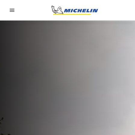
Go to page content
Go to page navigation