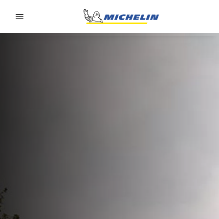
Go to page content
Go to page navigation