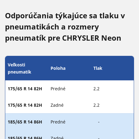
Odporúčania týkajúce sa tlaku v
pneumatikách a rozmery
pneumatík pre CHRYSLER Neon
Veľkosti
Poloha
Tlak
pneumatík
175/65 R 14 82H
Predné
2.2
175/65 R 14 82H
Zadné
2.2
185/65 R 14 86H
Predné
-
185/65 R 14 86H
Zadné
-