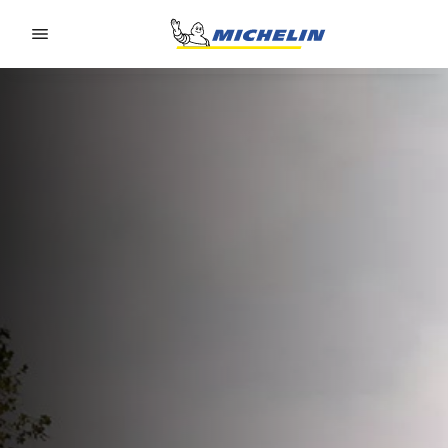
Go to page content
Go to page navigation