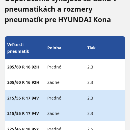
pneumatikách a rozmery
pneumatík pre HYUNDAI Kona
Veľkosti
Poloha
Tlak
pneumatík
205/60 R 16 92H
Predné
2.3
205/60 R 16 92H
Zadné
2.3
215/55 R 17 94V
Predné
2.3
215/55 R 17 94V
Zadné
2.3
225/45 R 18 95Y
Predné
2.5