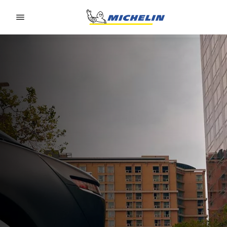
Go to page content
Go to page navigation