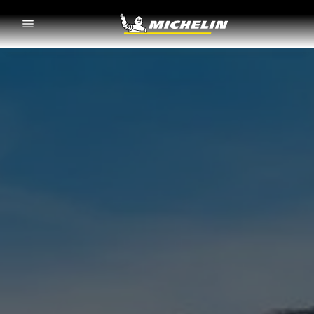
Go to page content
Go to page navigation