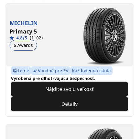
MICHELIN
Primacy 5
4.8/5
(1102)
6 Awards
Letné
Vhodné pre EV
Každodenná istota
Vyrobená pre dlhotrvajúcu bezpečnosť.
Nájdite svoju veľkosť
Detaily