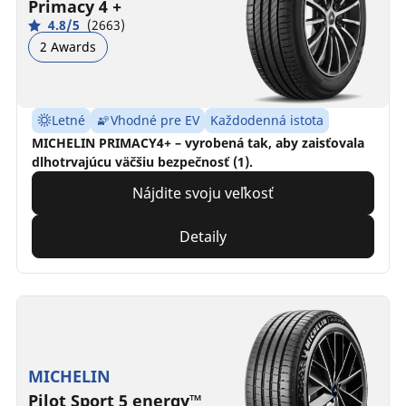
Primacy 4 +
4.8/5
(2663)
2 Awards
Letné
Vhodné pre EV
Každodenná istota
MICHELIN PRIMACY4+ – vyrobená tak, aby zaisťovala
dlhotrvajúcu väčšiu bezpečnosť (1).
Nájdite svoju veľkosť
Detaily
MICHELIN
Pilot Sport 5 energy™