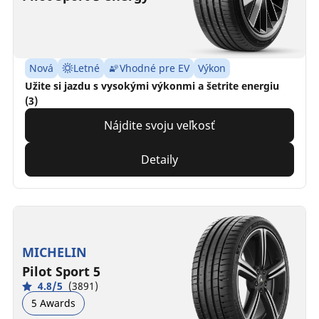
Nová
Letné
Vhodné pre EV
Výkon
Užite si jazdu s vysokými výkonmi a šetrite energiu
(3)
Nájdite svoju veľkosť
Detaily
MICHELIN
Pilot Sport 5
4.8/5
(3891)
5 Awards