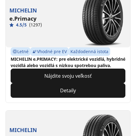
MICHELIN
e.Primacy
4.5/5
(1297)
Letné
Vhodné pre EV
Každodenná istota
MICHELIN e.PRIMACY: pre elektrické vozidlá, hybridné
vozidlá alebo vozidlá s nízkou spotrebou paliva.
Nájdite svoju veľkosť
Detaily
MICHELIN