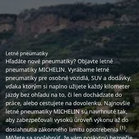
Letné pneumatiky
Hľadáte nové pneumatiky? Objavte letné
pneumatiky MICHELIN. Vyrábame letné
pneumatiky pre osobné vozidlá, SUV a dodávky,
vďaka ktorým si naplno užijete každý kilometer
jazdy bez ohľadu na to, či len dochádzate do
práce, alebo cestujete na dovolenku. Najnovšie
letné pneumatiky MICHELIN sú navrhnuté tak,
aby zabezpečovali vysokú úroveň výkonu až do
(1)
dosiahnutia zákonného limitu opotrebenia
.
Môžete sa spoľahnúť, že vám poskytnú bezpečie