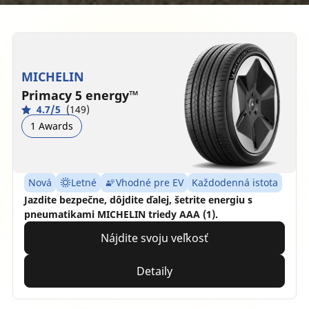
MICHELIN
Primacy 5 energy™
4.7/5
(149)
1 Awards
Nová
Letné
Vhodné pre EV
Každodenná istota
Jazdite bezpečne, dôjdite ďalej, šetrite energiu s
pneumatikami MICHELIN triedy AAA (1).
Nájdite svoju veľkosť
Detaily