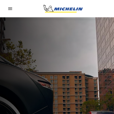
Go to page content
Go to page navigation