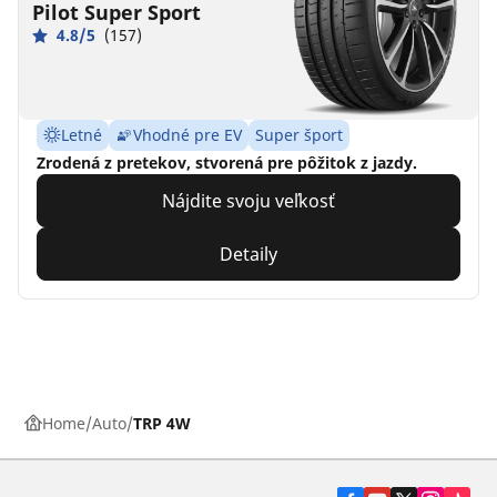
Pilot Super Sport
4.8/5
(157)
Letné
Vhodné pre EV
Super šport
Zrodená z pretekov, stvorená pre pôžitok z jazdy.
Nájdite svoju veľkosť
Detaily
Home
Auto
TRP 4W